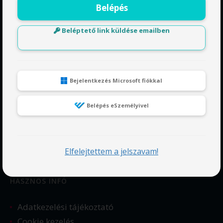
Belépés
Beléptető link küldése emailben
OLDALAK
Alkalmazástár
Bejelentkezés Microsoft fiókkal
Tudásbázis
Kik vagyunk?
Belépés eSzemélyivel
Árak
Időbélyeg csomagok
Enterprise
Elfelejtettem a jelszavam!
Telepíthető szerződés sablonok
HASZNOS INFÓ
Adatkezelési tájékoztató
Cookie kezelés