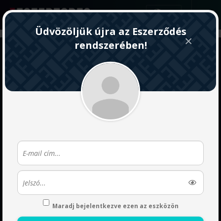
HU
Üdvözöljük újra az Eszerződés
×
rendszerében!
Nem kaptál választ egy
kérdésre?
Írj nekünk emailt, 24 órán belül válaszolunk!
E.
info@eszerzodes.hu
időpontfoglalás
Maradj bejelentkezve ezen az eszközön